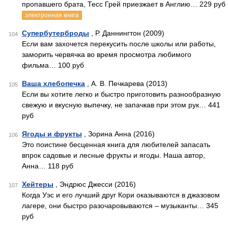
пропавшего брата, Тесс Грей приезжает в Англию… 229 руб
электронная книга
Супербутерброды
, Р. Даннингтон (2009)
104
Если вам захочется перекусить после школы или работы,
заморить червячка во время просмотра любимого
фильма… 100 руб
Ваша хлебопечка
, А. В. Печкарева (2013)
105
Если вы хотите легко и быстро приготовить разнообразную
свежую и вкусную выпечку, не запачкав при этом рук… 441
руб
Ягоды и фрукты
, Зорина Анна (2016)
106
Это поистине бесценная книга для любителей запасать
впрок ­садовые и лесные фрукты и ягоды. Наша автор,
Анна… 118 руб
Хейтеры
, Эндрюс Джесси (2016)
107
Когда Уэс и его лучший друг Кори оказываются в джазовом
лагере, они быстро разочаровываются – музыканты… 345
руб