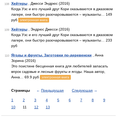
Хейтеры
, Джесси Эндрюс (2016)
108
Когда Уэс и его лучший друг Кори оказываются в джазовом
лагере, они быстро разочаровываются – музыканты… 149
руб
электронная книга
Хейтеры
, Эндрюс Джесси (2016)
109
Когда Уэс и его лучший друг Кори оказываются в джазовом
лагере, они быстро разочаровываются – музыканты… 233
руб
Ягоды и фрукты. Заготовки по-деревенски
, Анна
110
Зорина (2016)
Это поистине бесценная книга для любителей запасать
впрок садовые и лесные фрукты и ягоды. Наша автор,
Анна… 69.9 руб
электронная книга
Страницы
←
Предыдущая
Следующая
→
1
2
3
4
5
6
7
8
9
10
11
12
13